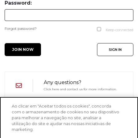
Password:
Forgot password?
Keep connected
JOIN NOW
SIGN IN
Any questions?
Click here and contact us for more information.
Ao clicar em "Aceitar todos os cookies", concorda
com o armazenamento de cookies no seu dispositivo
TERMS OF USE
PRIVACY POLICY
para melhorar a navegação no site, analisar a
utilização do site e ajudar nas nossas iniciativas de
ABOUT CNH TOOLS
marketing.